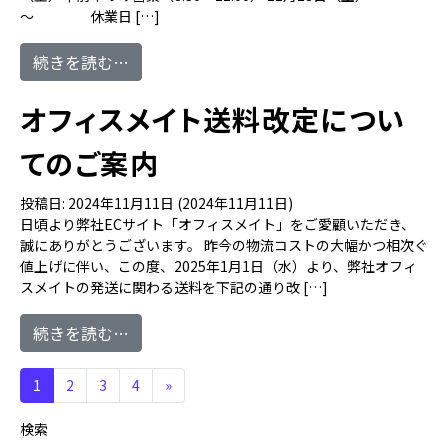
～ 休業日 […]
from 年末年始の営業時間に関するご案内
続きを読む…
オフィスメイト送料改定につい
てのご案内
投稿日:
2024年11月11日
(2024年11月11日)
日頃より弊社ECサイト「オフィスメイト」をご愛顧いただき、
誠にありがとうございます。 昨今の物流コストの大幅かつ相次ぐ
値上げに伴い、この度、2025年1月1日（水）より、弊社オフィ
スメイトの発送に関わる送料を下記の通り改 […]
from オフィスメイト送料改定についてのご
続きを読む…
投稿ナビゲーション
1
2
3
4
»
検索