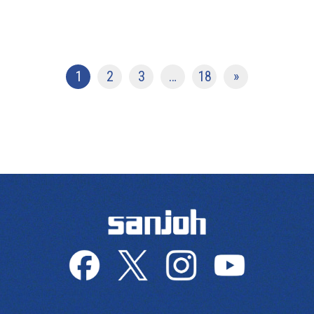
投稿ナビゲーション
1
2
3
…
18
»