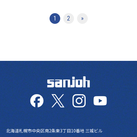
投稿ナビゲーション
1
2
»
北海道札幌市中央区南2条東3丁目10番地 三城ビル