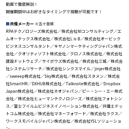
動画で徹底解説！
開催期間中はお好きなタイミングで視聴が可能です！
■
共催メーカー
※五十音順
RPAテクノロジーズ株式会社／株式会社NIコンサルティング／エ
ムオーテックス株式会社／株式会社L is B／株式会社オービック
ビジネスコンサルタント／キヤノンマーケティングジャパン株式
会社／クオリティソフト株式会社／クロノス株式会社／株式会社
建設ドットウェブ／サイボウズ株式会社／株式会社三城／株式会
社システムリサーチ／株式会社シンクスマイル／jinjer株式会社
／sweeep株式会社／Sky株式会社／株式会社スタメン／株式会
社SmartHR／DXHUB株式会社／Talknote株式会社／Dropbox
Japan株式会社／株式会社ネオジャパン／ピー・シー・エー株式
会社／株式会社ヒューマンテクノロジーズ／株式会社フォトシン
ス／富士フイルムビジネスイノベーション株式会社／弁護士ドッ
トコム株式会社／株式会社マネーフォワード／株式会社ラクス／
ワークスモバイルジャパン株式会社／株式会社YSLソリューショ
ン