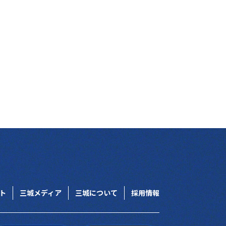
ト
三城メディア
三城について
採用情報