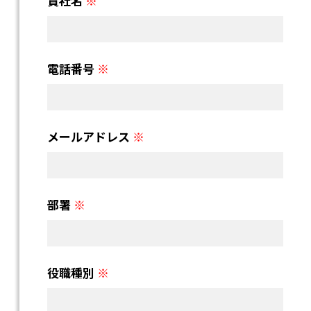
メールアドレス
※
部署
※
役職種別
※
本イベントをお知りになった
きっかけ（当社の営業担当名等）を
教えてください。
※