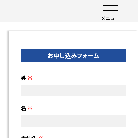
メニュー
お申し込みフォーム
姓
※
名
※
貴社名
※
電話番号
※