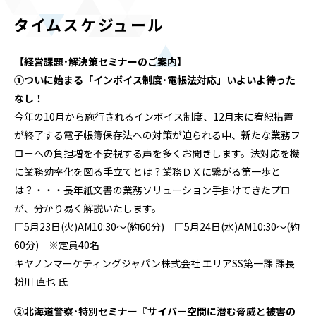
タイムスケジュール
【経営課題･解決策セミナーのご案内】
①ついに始まる「インボイス制度･電帳法対応」いよいよ待った
なし！
今年の10月から施行されるインボイス制度、12月末に宥恕措置
が終了する電子帳簿保存法への対策が迫られる中、新たな業務フ
ローへの負担増を不安視する声を多くお聞きします。法対応を機
に業務効率化を図る手立てとは？業務ＤＸに繋がる第一歩と
は？・・・⾧年紙文書の業務ソリューション手掛けてきたプロ
が、分かり易く解説いたします。
□5月23日(火)AM10:30～(約60分) □5月24日(水)AM10:30～(約
60分) ※定員40名
キヤノンマーケティングジャパン株式会社 エリアSS第一課 課⾧
粉川 直也 氏
②北海道警察･特別セミナー『サイバー空間に潜む脅威と被害の