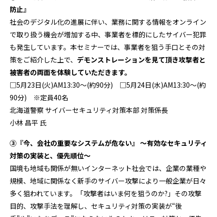
防止』
社会のデジタル化の進展に伴い、業務に関する情報をオンライン
で取り扱う機会が増加する中、事業者を標的にしたサイバー犯罪
も発生しています。本セミナーでは、事業者を狙う手口とその対
策をご紹介した上で、
デモンストレーションを見て頂き攻撃者と
被害者の両面を体験していただきます。
□5月23日(火)AM13:30～(約90分) □5月24日(水)AM13:30～(約
90分) ※定員40名
北海道警察 サイバーセキュリティ対策本部 対策係⾧
小林 昌平 氏
③『今、会社の重要なシステムが危ない』 ～有効なセキュリティ
対策の実装と、優先順位～
国境も地域も関係が無いインターネット社会では、企業の業種や
規模、地域に関係なく新手のサイバー攻撃により一般企業が日々
多く狙われています。「攻撃者はいま何を狙うのか?」その攻撃
目的、攻撃手法を理解し、セキュリティ対策の実装が“後