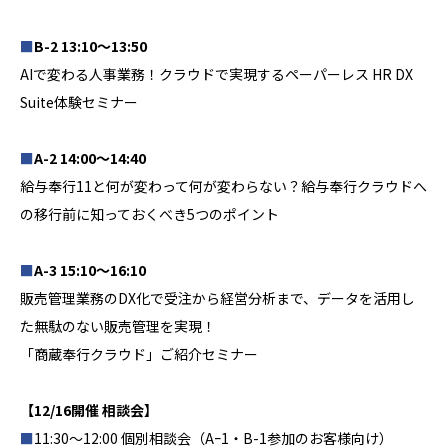
■
B-2 13:10～13:50
AIで変わる人事業務！クラウドで実現するペーパーレス HR DX
Suite体験セミナー
■
A-2 14:00～14:40
給与奉行11と何が変わって何が変わらない？給与奉行クラウドへ
の移行前に知っておくべき5つのポイント
■
A-3 15:10～16:10
販売管理業務のDX化で受注から経営分析まで、データを活用し
た無駄のない販売管理を実現！
「商蔵奉行クラウド」ご紹介セミナー
【12/16開催 相談会】
■
11:30～12:00 個別相談会（Aｰ1・B-1参加のお客様向け）