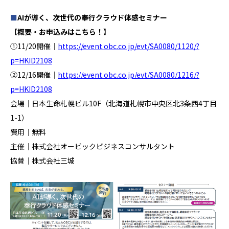
■
AIが導く、次世代の奉行クラウド体感セミナー
【概要・お申込みはこちら！】
①11/20開催│
https://event.obc.co.jp/evt/SA0080/1120/?
p=HKID2108
②12/16開催│
https://event.obc.co.jp/evt/SA0080/1216/?
p=HKID2108
会場│日本生命札幌ビル10F（北海道札幌市中央区北3条西4丁目
1-1）
費用│無料
主催│株式会社オービックビジネスコンサルタント
協賛│株式会社三城