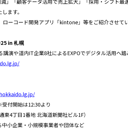
の削減」「顧客データ活用で売上拡大」「採用・シフト最
たします。
」や、ローコード開発アプリ「kintone」等をご紹介させ
 in 札幌
る講演や道内IT企業8社によるEXPOでデジタル活用へ
o.lg.jp/
hokkaido.lg.jp/
0 ※受付開始は12:30より
大通東4丁目1番地 北海道新聞社ビル1F）
る中小企業・小規模事業者や団体など