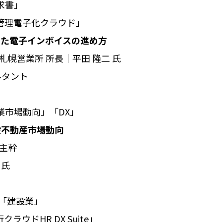
請求書」
管理電子化クラウド」
した電子インボイスの進め方
札幌営業所 所長│平田 隆二 氏
ルタント
建設業市場動向」「DX」
設不動産市場動向
 主幹
 氏
制」「建設業」
ウドHR DX Suite」