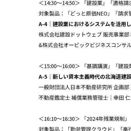
＜14:30～14:50＞ 「建設業」「適格
対象製品：「どっと原価NEO」「請求
A-4│建設業におけるシステムを活用
株式会社建設ドットウェブ 販売事業部 
&株式会社オービックビジネスコンサ
＜15:00～16:00＞ 「基調講演」「
A-5│新しい資本主義時代の北海道建
一般財団法人日本不動産研究所 企画部
不動産鑑定士 補償業務管理士│幸田 仁
＜16:10～16:30＞ 「2024年残業規
対象製品：「勤怠管理クラウド」「奉行クラ