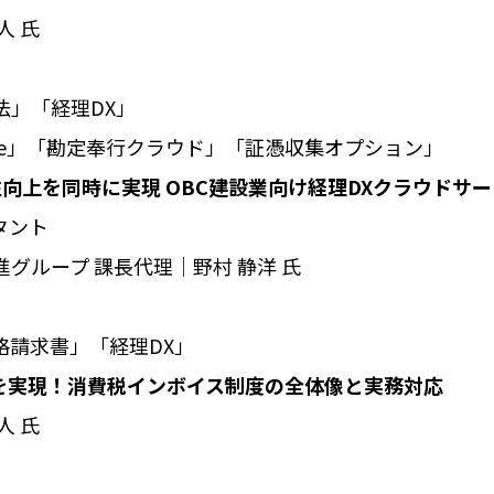
人 氏
存法」「経理DX」
ite」「勘定奉行クラウド」「証憑収集オプション」
性向上を同時に実現 OBC建設業向け経理DXクラウドサ
タント
グループ 課長代理│野村 静洋 氏
「適格請求書」「経理DX」
Xを実現！消費税インボイス制度の全体像と実務対応
人 氏