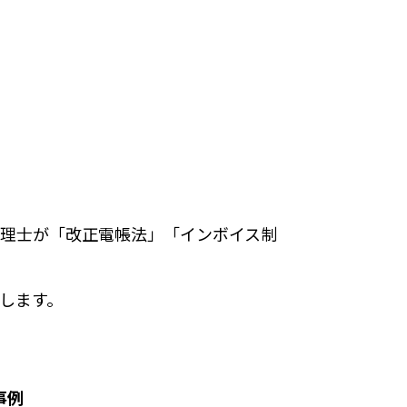
税理士が「改正電帳法」「インボイス制
たします。
事例