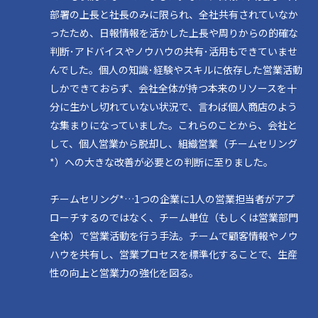
部署の上長と社長のみに限られ、全社共有されていなか
ったため、日報情報を活かした上長や周りからの的確な
判断･アドバイスやノウハウの共有･活用もできていませ
んでした。個人の知識･経験やスキルに依存した営業活動
しかできておらず、会社全体が持つ本来のリソースを十
分に生かし切れていない状況で、言わば個人商店のよう
な集まりになっていました。これらのことから、会社と
して、個人営業から脱却し、組織営業（チームセリング
*）への大きな改善が必要との判断に至りました。
チームセリング*…1つの企業に1人の営業担当者がアプ
ローチするのではなく、チーム単位（もしくは営業部門
全体）で営業活動を行う手法。チームで顧客情報やノウ
ハウを共有し、営業プロセスを標準化することで、生産
性の向上と営業力の強化を図る。