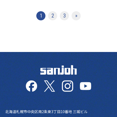
投稿ナビゲーション
1
2
3
»
北海道札幌市中央区南2条東3丁目10番地 三城ビル