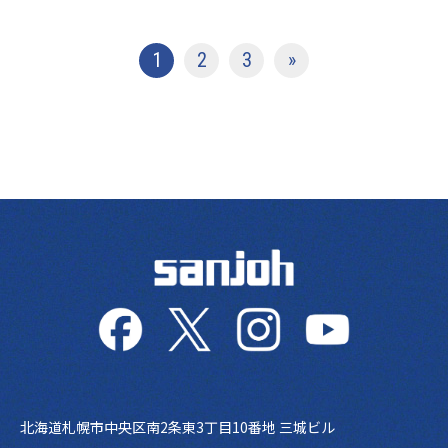
投稿ナビゲーション
1
2
3
»
北海道札幌市中央区南2条東3丁目10番地 三城ビル